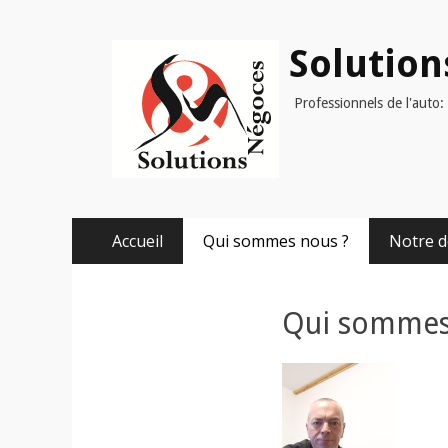
Solutio
Professionnels de l'auto
Aller
Menu principal
Accueil
Qui sommes nous ?
Notre 
au
contenu
Qui sommes