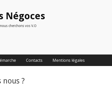
ns Négoces
: nous cherchons vos V.O
démarche
Contacts
Mentions légales
 nous ?