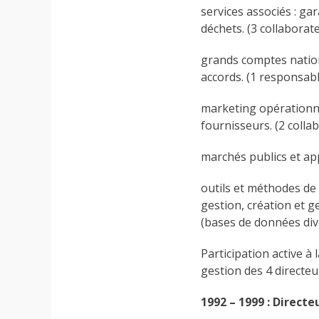
services associés : ga
déchets. (3 collaborat
grands comptes nationa
accords. (1 responsab
marketing opérationnel
fournisseurs. (2 colla
marchés publics et appe
outils et méthodes de 
gestion, création et g
(bases de données dive
Participation active à 
gestion des 4 directe
1992 – 1999 : Direc